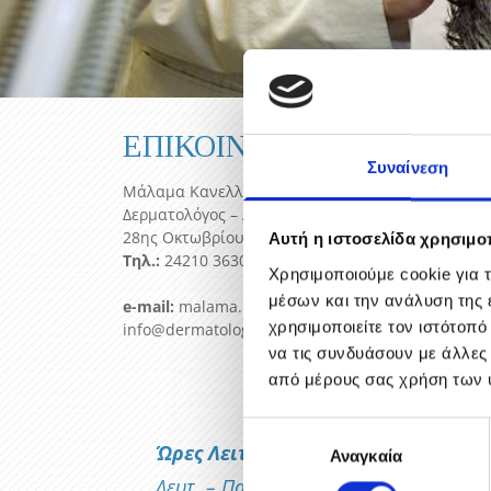
ΕΠΙΚΟΙΝΩΝΙΑ
Συναίνεση
Μάλαμα Κανελλοπούλου
Δερματολόγος – Αφροδισιολόγος
28ης Οκτωβρίου 155, 382 21 Βόλος
Αυτή η ιστοσελίδα χρησιμοπ
Τηλ.:
24210 36300 |
Fax:
24210 36809
Χρησιμοποιούμε cookie για 
μέσων και την ανάλυση της
e-mail:
malama.kanellopoulou@gmail.com
χρησιμοποιείτε τον ιστότοπ
info@dermatologos-volos.gr
να τις συνδυάσουν με άλλες
από μέρους σας χρήση των 
Επιλογή
Ώρες Λειτουργίας:
Αναγκαία
συγκατάθεσης
Δευτ. – Παρ.: 09:00 – 13:30