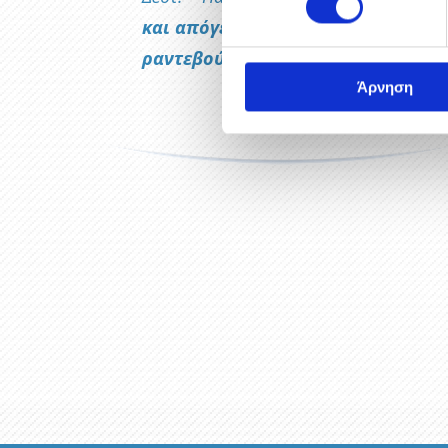
και απόγευμα κατόπιν
ραντεβού
Άρνηση