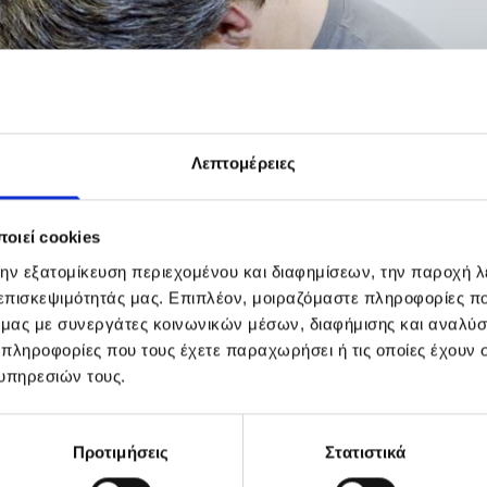
Φόρμα επικοινωνίας
Λεπτομέρειες
Συμπληρώστε τα στοιχεία σας
οιεί cookies
Όνομα / Επίθετο
την εξατομίκευση περιεχομένου και διαφημίσεων, την παροχή 
 επισκεψιμότητάς μας. Επιπλέον, μοιραζόμαστε πληροφορίες π
ό μας με συνεργάτες κοινωνικών μέσων, διαφήμισης και αναλύσ
Email
 πληροφορίες που τους έχετε παραχωρήσει ή τις οποίες έχουν σ
υπηρεσιών τους.
Τηλέφωνο
Προτιμήσεις
Στατιστικά